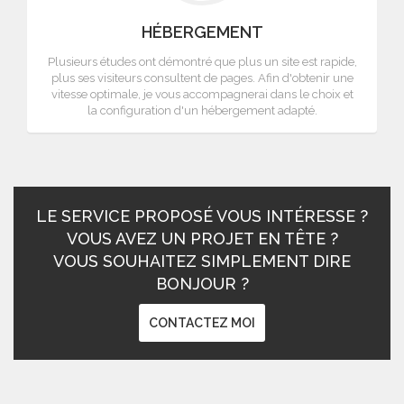
HÉBERGEMENT
Plusieurs études ont démontré que plus un site est rapide,
plus ses visiteurs consultent de pages. Afin d'obtenir une
vitesse optimale, je vous accompagnerai dans le choix et
la configuration d'un hébergement adapté.
LE SERVICE PROPOSÉ VOUS INTÉRESSE ?
VOUS AVEZ UN PROJET EN TÊTE ?
VOUS SOUHAITEZ SIMPLEMENT DIRE
BONJOUR ?
CONTACTEZ MOI