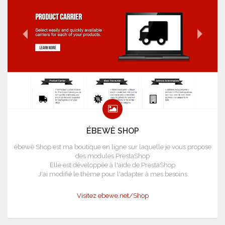
ÉBEWÈ SHOP
ébewè Shop est ma boutique en ligne sur laquelle je vous propose
des modules PrestaShop
Elle est développée à l'aide de PrestaShop
J'ai modifié le thème pour l'adapter à mes besoins
Visitez ebewe.net/Shop